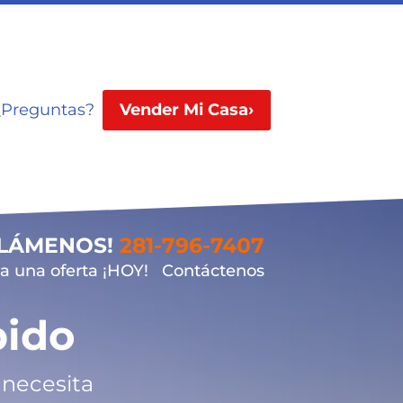
¿Preguntas?
Vender Mi Casa›
LLÁMENOS!
281-796-7407
 una oferta ¡HOY!
Contáctenos
ido
 necesita