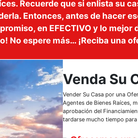
ces. Recuerde que si enlista su ca
erla. Entonces, antes de hacer es
promiso, en EFECTIVO y lo mejor de
io! No espere más… ¡Reciba una of
Venda Su C
Vender Su Casa por una Oferta
Agentes de Bienes Raíces, m
aprobación del Financiamient
tardarse mucho tiempo para