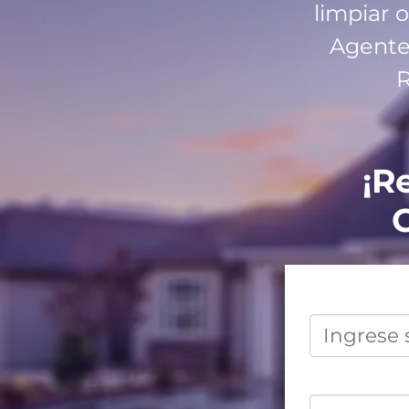
limpiar 
Agente
R
¡
Re