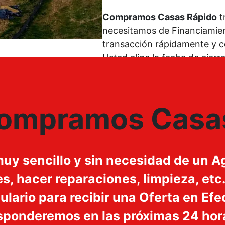
c
a
t
Compramos Casas Rápido
t
P
r
necesitamos de Financiamien
r
ó
transacción rápidamente y c
o
n
Usted elige la fecha de cierr
p
i
i
c
e
o
ompramos Casas
d
:
a
d
:
y sencillo y sin necesidad de un Ag
s, hacer reparaciones, limpieza, etc
ario para recibir una Oferta en Efec
sponderemos en las próximas 24 hor