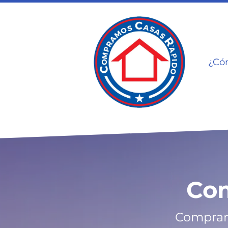
¿Có
Co
Compramo