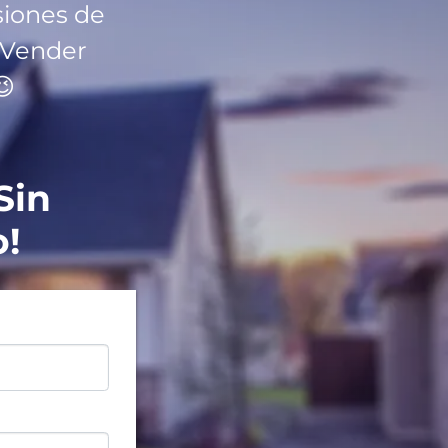
siones de
 Vender
😉
Sin
!