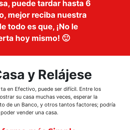
sa, puede tardar hasta 6
o, mejor reciba nuestra
 todo es que, ¡No le
erta hoy mismo! 🙂
asa y Relájese
 en Efectivo, puede ser difícil. Entre los
ostrar su casa muchas veces, esperar la
o de un Banco, y otros tantos factores; podría
 poder vender una casa.