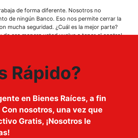
rabaja de forma diferente. Nosotros no
to de ningún Banco. Eso nos permite cerrar la
on mucha seguridad. ¿Cuál es la mejor parte?
e; de esa manera usted vuelve a tener el control.
 Rápido?
ente en Bienes Raíces, a fin
. Con nosotros, una vez que
tivo Gratis, ¡Nosotros le
as!