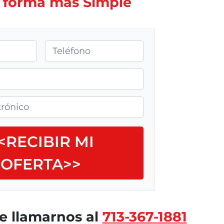
 forma más Simple
T
e
l
é
f
o
n
o
 llamarnos al
713-367-1881