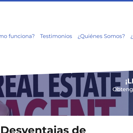
mo funciona?
Testimonios
¿Quiénes Somos?
¡
Obtenga
y Desventajas de