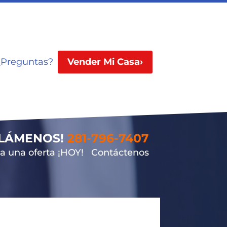
¿Preguntas?
Vender Mi Casa›
LLÁMENOS!
281-796-7407
 una oferta ¡HOY!
Contáctenos