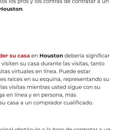
s los pros y los contras de contratar a un
Houston
.
der su casa
en
Houston
debería significar
visiten su casa durante las visitas, tanto
tas virtuales en línea. Puede estar
es raíces en su esquina, representando su
as visitas mientras usted sigue con su
ga en línea y en persona, más
 su casa a un comprador cualificado.
ncipal obstáculo a la hora de contratar a un