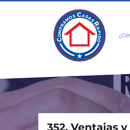
¿Có
352. Ventajas 