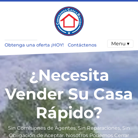
Menu ▾
Obtenga una oferta ¡HOY!
Contáctenos
¿Necesita
Vender Su Casa
R
ápido?
Sin Comisiones de Agentes, Sin Reparaciones, Sin
Obligación de Aceptar. Nosotros Podemos Cerrar