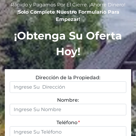
R
ápido y Pagamos Por El Cierre. ¡Ahorre Dinero!
¡
Solo Complete Nuestro Formulario Para
Empezar!
¡Obtenga Su Oferta
Hoy!
Dirección de la Propiedad:
Nombre:
Teléfono
*