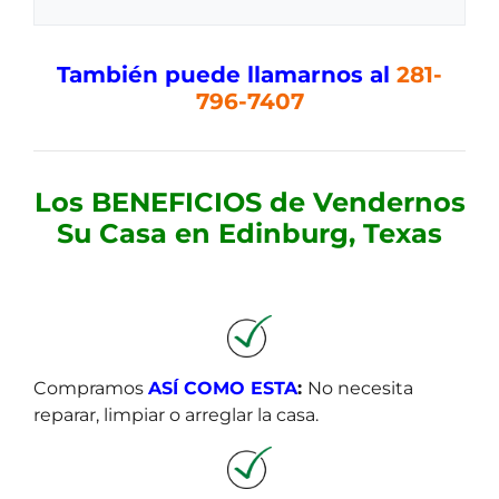
l
o
a
*
P
También puede llamarnos al
281-
r
796-7407
o
p
i
e
Los BENEFICIOS de Vendernos
d
Su Casa en Edinburg, Texas
a
d
Compramos
ASÍ
COMO ESTA
:
No necesita
reparar, limpiar o arreglar la casa.