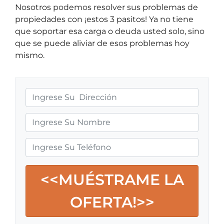
Nosotros podemos resolver sus problemas de
propiedades con ¡estos 3 pasitos! Ya no tiene
que soportar esa carga o deuda usted solo, sino
que se puede aliviar de esos problemas hoy
mismo.
D
i
r
N
e
o
c
m
T
c
b
e
i
r
l
ó
e
é
n
f
d
o
e
n