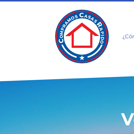
¿Có
V