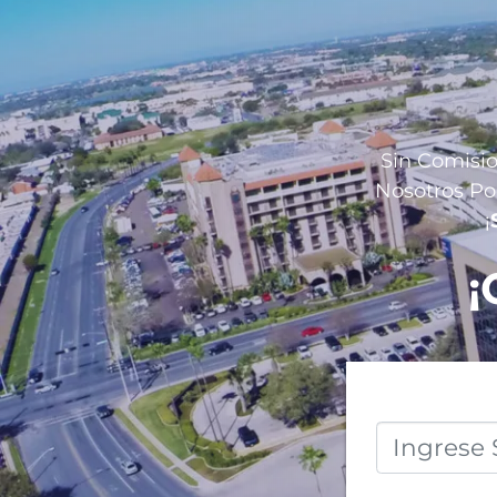
Sin Comisio
Nosotros Po
¡
¡