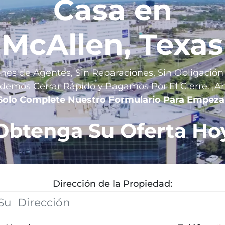
Casa en
McAllen, Texas
nes de Agentes, Sin Reparaciones, Sin Obligación
demos Cerrar R
ápido y Pagamos Por El Cierre. ¡A
Solo Complete Nuestro Formulario Para Empeza
Obtenga Su Oferta Ho
Dirección de la Propiedad: