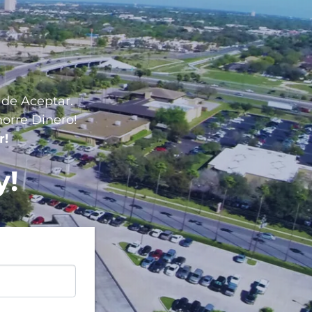
 de Aceptar.
horre Dinero!
r!
y!