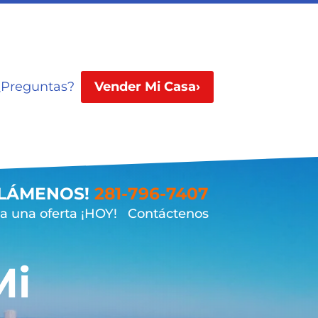
¿Preguntas?
Vender Mi Casa›
LLÁMENOS!
281-796-7407
 una oferta ¡HOY!
Contáctenos
Mi