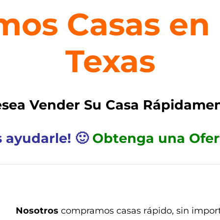
os Casas en 
Texas
sea Vender Su Casa R
ápidamen
 ayudarle! 🙂
Obtenga una Ofert
Nosotros
compramos casas r
ápido,
sin impor