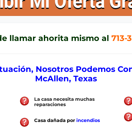
e llamar ahorita mismo al
713-3
ituación, Nosotros Podemos Co
McAllen, Texas
La casa necesita muchas
reparaciones
C
asa dañada por
incendios