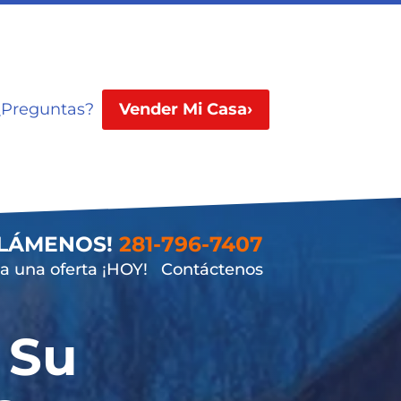
¿Preguntas?
Vender Mi Casa›
LLÁMENOS!
281-796-7407
 una oferta ¡HOY!
Contáctenos
 Su