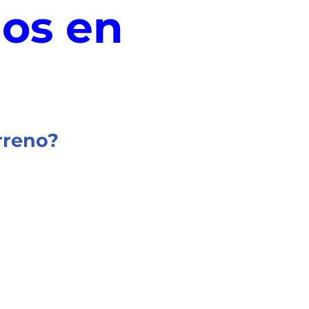
os en
rreno?