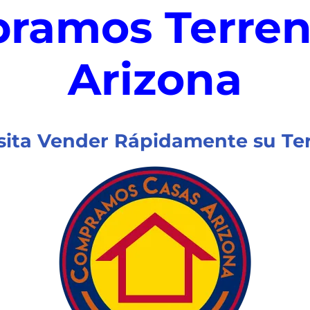
ramos Terren
Arizona
ita Vender R
ápidamente su Te