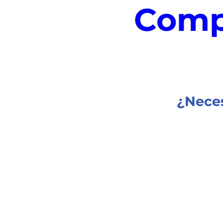
Comp
¿Neces