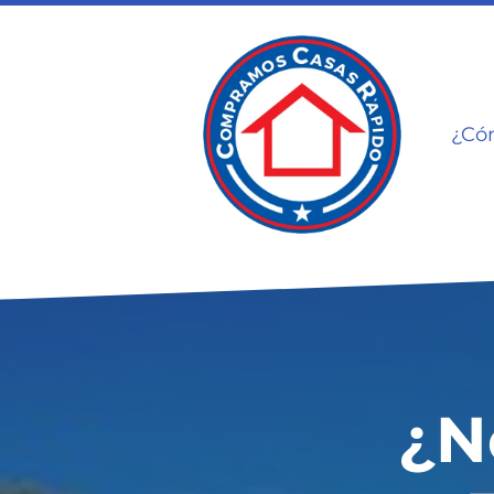
¿Có
¿N