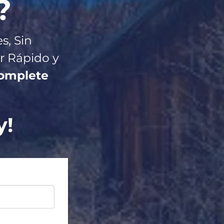
?
s, Sin
r R
ápido y
Complete
y!