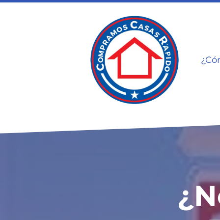
¿Có
¿N