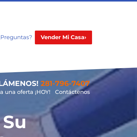
¿Preguntas?
Vender Mi Casa›
LLÁMENOS!
281-796-7407
 una oferta ¡HOY!
Contáctenos
 Su