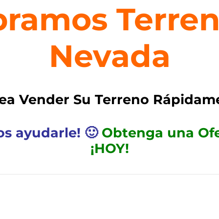
ramos Terren
Nevada
ea Vender Su Terreno R
ápidam
s ayudarle! 🙂
Obtenga una Ofe
¡HOY!