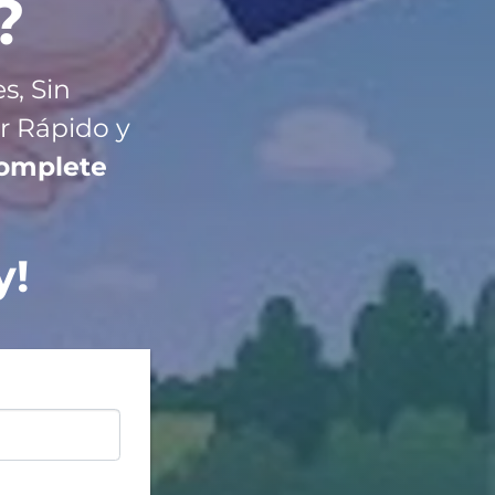
?
s, Sin
r R
ápido y
Complete
y!