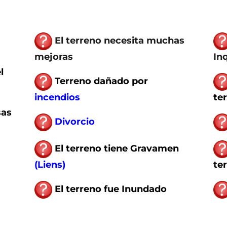
El terreno necesita muchas
mejoras
In
l
Terreno
dañado por
incendios
te
sas
Divorcio
El terreno
tiene Gravamen
(Liens)
te
El terreno
fue Inundado