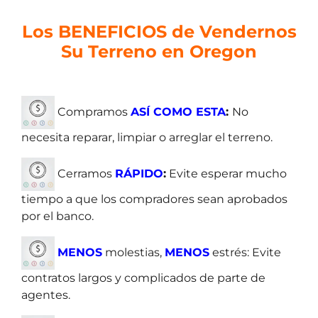
e
d
Los BENEFICIOS de Vendernos
a
Su Terreno en Oregon
d
Compramos
ASÍ
COMO ESTA
:
No
necesita reparar, limpiar o arreglar el terreno.
Cerramos
RÁPIDO
:
Evite esperar mucho
tiempo a que los compradores sean aprobados
por el banco.
MENOS
molestias,
MENOS
estrés: Evite
contratos largos y complicados de parte de
agentes.